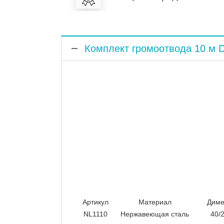
Комплект громоотвода 10 м 
Комплект громоотвода 10 м DKC NL111
монолитное 40 кг основание, подсоед
горячеоцинкованной стали. Бетонной о
дальнейшим монтажом молниеприемник
Громоотвод монтируется на треногу, к
Артикул
Материал
Диме
NL1110
Нержавеющая сталь
40/