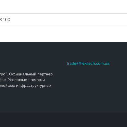
TK100
trade@flexitech.com.ua
тро”. Официальный партнер
 Inc. Успешные поставки
упнейших инфраструктурных