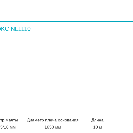
DKC NL1110
0. Укомплектован из молниеприемника – монтируется на
иняется с помощью соединителя проводника из
сновы – устанавливается на горизонтальной плоскости с
а. Соединителя – осуществляет подключение токоотводов
оторая ввинчивается в точки подключения NL0500.
тр мачты
Диаметр плеча основания
Длина
25/16 мм
1650 мм
10 м