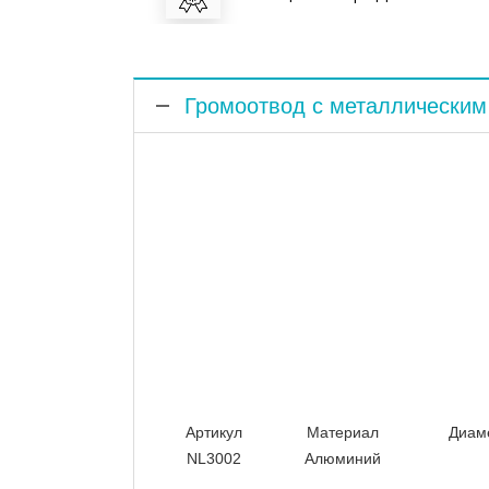
Громоотвод с металлически
Громоотвод с металлическим основани
выступающих над уровнем кровли. Ос
прутка к системе заземления. Отверс
монтаж. Легкая конструкция, за счет 
охватывает диапазон защищаемой зоны 
Артикул
Материал
Диам
NL3002
Алюминий