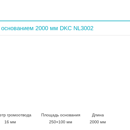
м основанием 2000 мм DKC NL3002
ем 2000 мм DKC NL3002. Назначение – защита надстроек,
нащен соединителем проводника и стержня для подсоедине
тия на плоской основе громоотвода упрощают дальнейший
алюминиевого композита молниеприемника.
Длина стержня
до 60 м, с учетом высоты здания.
етр громоотвода
Площадь основания
Длина
16 мм
250×100 мм
2000 мм