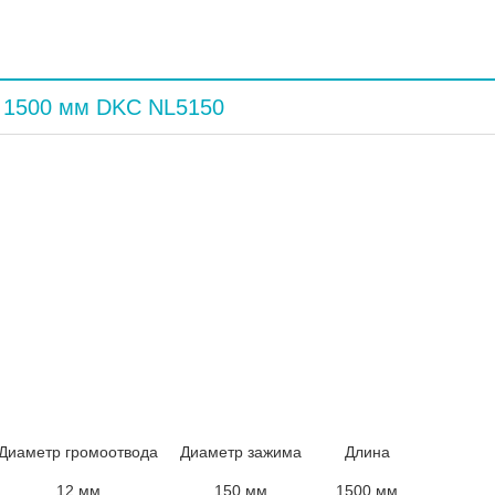
к 1500 мм DKC NL5150
 DKC NL5150. Применяется для создания штыревого типа
атные кровли с установленным полукруглым коньком.
динения громоотвода с заземлителем.
Длина стержня
 до 60 м, с учетом высоты здания. Укомплектован двойны
: зажим – оцинкованная сталь, молниеприемник – алюмини
Диаметр громоотвода
Диаметр зажима
Длина
12 мм
150 мм
1500 мм