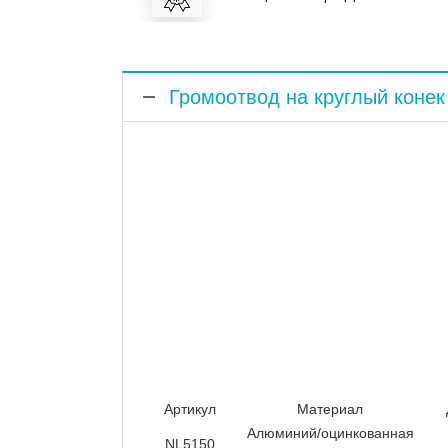
Громоотвод на круглый коне
Громоотвод на круглый конек 1500 мм
молниезащиты. Устонавливается на ск
Возможно подключение прутка для сое
охватывает диапазон защищаемой зоны
зажимами диаметром 150 мм. Композит
Артикул
Материал
Алюминий/оцинкованная
NL5150