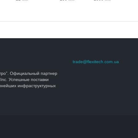
trade@flexitech.com.ua
тро”. Официальный партнер
 Inc. Успешные поставки
упнейших инфраструктурных