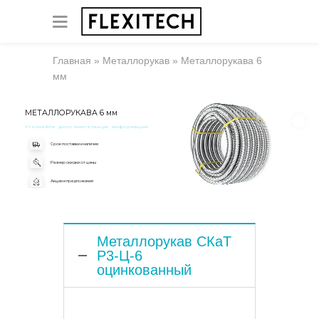
Главная
»
Металлорукав
»
Металлорукава 6
мм
МЕТАЛЛОРУКАВА 6 мм
Уточняйте дополнительную информацию
Срок поставки и наличие
Размер скидки от цены
Акции и предложения
Металлорукав СКаТ
Р3-Ц-6
оцинкованный