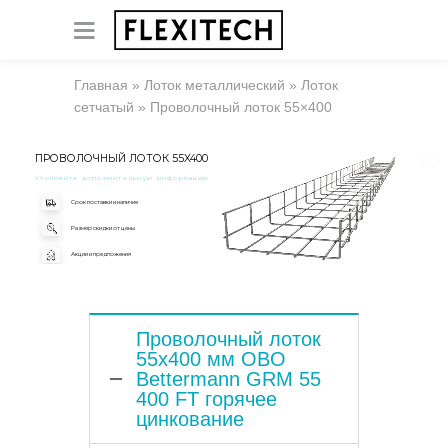
Главная
»
Лоток металлический
»
Лоток
сетчатый
»
Проволочный лоток 55×400
ПРОВОЛОЧНЫЙ ЛОТОК 55X400
Уточняйте дополнительную информацию
Срок поставки и наличие
Размер скидки от цены
Акции и предложения
Проволочный лоток
55x400 мм OBO
Bettermann GRM 55
400 FT горячее
цинкование