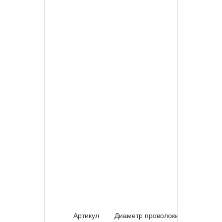
Артикул
Диаметр проволоки
Шир