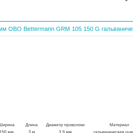
мм OBO Bettermann GRM 105 150 G гальваниче
Ширина
Длина
Диаметр проволоки
Материал
150 мм
3 м
3,9 мм
гальваническая оци