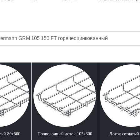
termann GRM 105 150 FT горячеоцинкованный
тый 80x500
Проволочный лоток 105x300
Лоток сетчатый