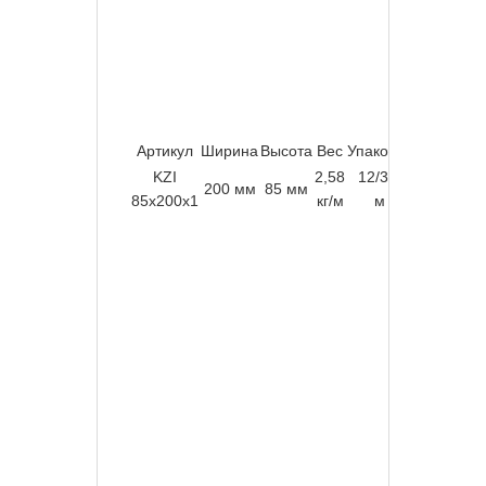
Артикул
Ширина
Высота
Вес
Упаковка
Материа
KZI
2,58
12/312
Оцинков
200 мм
85 мм
85x200x1
кг/м
м
“Сендзим