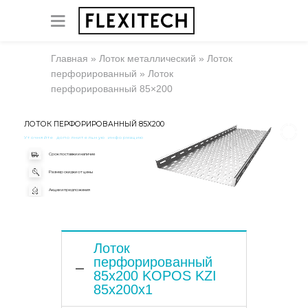
Главная
»
Лоток металлический
»
Лоток
перфорированный
»
Лоток
перфорированный 85×200
ЛОТОК ПЕРФОРИРОВАННЫЙ 85X200
Уточняйте дополнительную информацию
Срок поставки и наличие
Размер скидки от цены
Акции и предложения
Лоток
перфорированный
85x200 KOPOS KZI
85x200x1