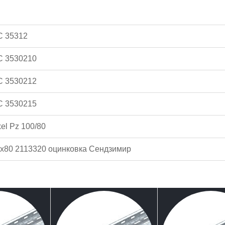
C 35312
C 3530210
C 3530212
C 3530215
el Pz 100/80
х80 2113320 оцинковка Сендзимир