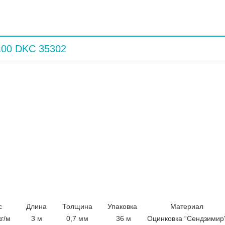
100 DKC 35302
с
Длина
Толщина
Упаковка
Материал
кг/м
3 м
0,7 мм
36 м
Оцинковка “Сендзимир