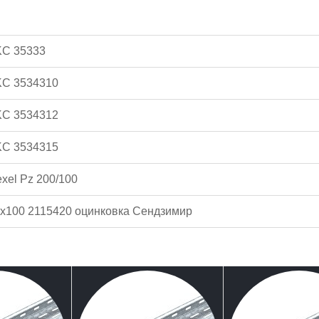
KC 35333
KC 3534310
KC 3534312
KC 3534315
xel Pz 200/100
х100 2115420 оцинковка Сендзимир