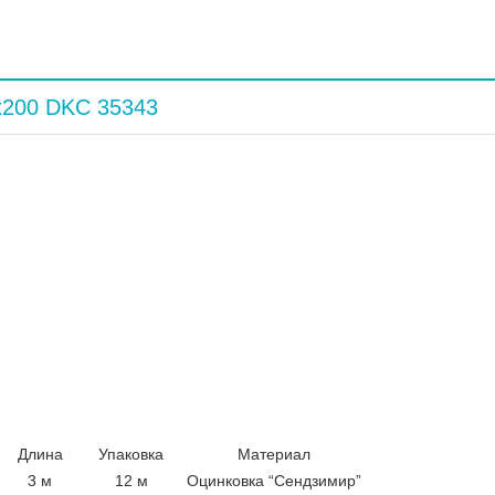
x200 DKC 35343
Длина
Упаковка
Материал
3 м
12 м
Оцинковка “Сендзимир”