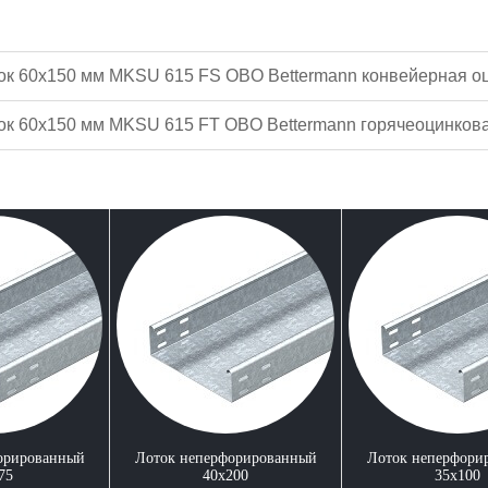
к 60x150 мм MKSU 615 FS OBO Bettermann конвейерная о
к 60x150 мм MKSU 615 FT OBO Bettermann горячеоцинков
орированный
Лоток неперфорированный
Лоток неперфори
75
40x200
35x100