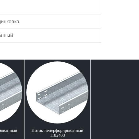
цинковка
анный
рованный
Лоток неперфорированный
110x400