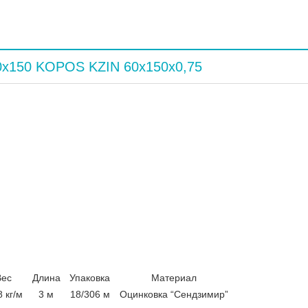
0x150 KOPOS KZIN 60x150x0,75
Вес
Длина
Упаковка
Материал
8 кг/м
3 м
18/306 м
Оцинковка “Сендзимир”