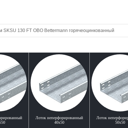
мм SKSU 130 FT OBO Bettermann горячеоцинкованный
орированный
Лоток неперфорированный
Лоток неперфори
550
40x50
50x50