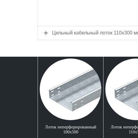
Цельный кабельный лоток 110x300 
Лоток неперфорированный
Лоток неперф
100x500
110x