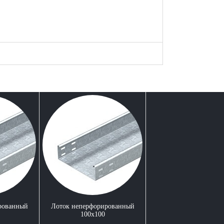
рованный
Лоток неперфорированный
100x100