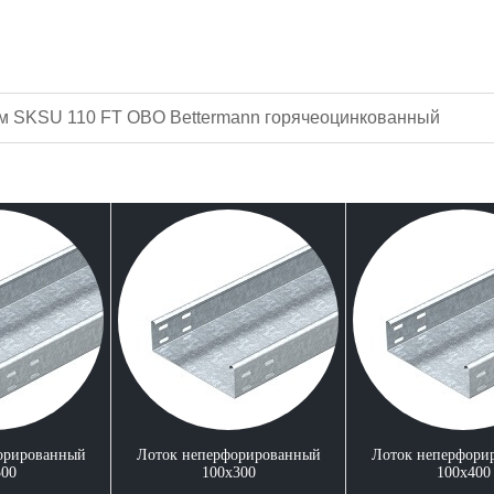
мм SKSU 110 FT OBO Bettermann горячеоцинкованный
орированный
Лоток неперфорированный
Лоток неперфори
300
100x300
100x400