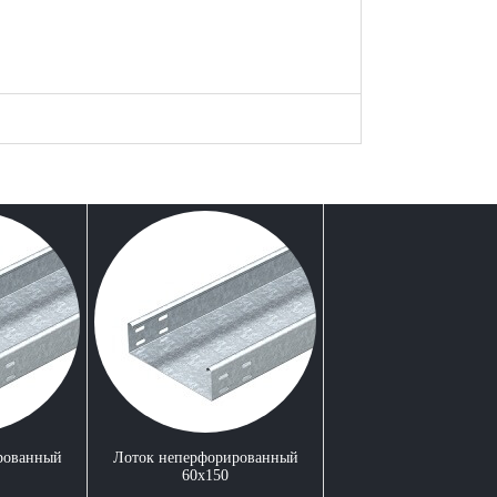
рованный
Лоток неперфорированный
60x150