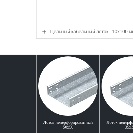
Цельный кабельный лоток 110x100 
Лоток неперфорированный
Лоток неперф
50x50
35x