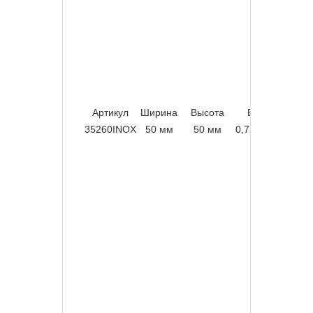
Артикул
Ширина
Высота
Вес
Упако
35260INOX
50 мм
50 мм
0,72 кг/м
36 