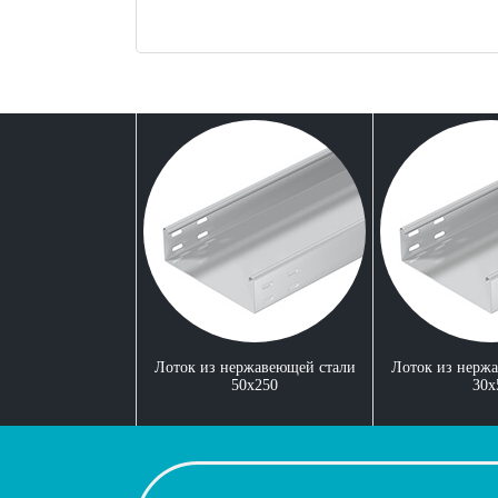
Лоток из нержавеющей стали
Лоток из нерж
50x250
30x