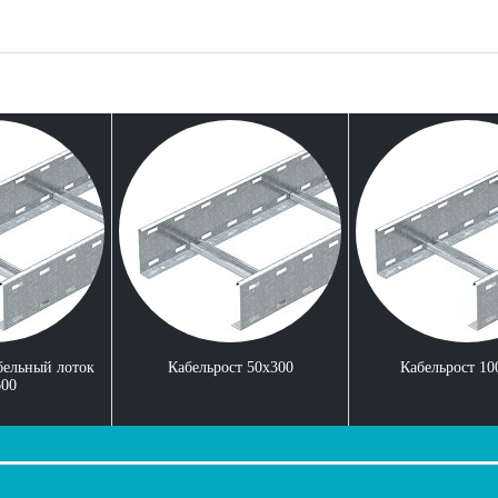
бельный лоток
Кабельрост 50x300
Кабельрост 10
600