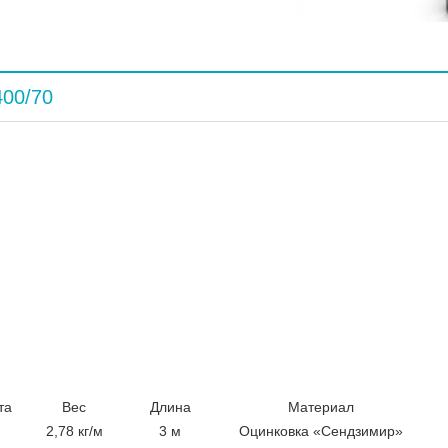
400/70
та
Вес
Длина
Материал
2,78 кг/м
3 м
Оцинковка «Сендзимир»