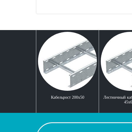
Кабельрост 200x50
Лестничный ка
45x