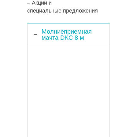
– Акции и
специальные предложения
Молниеприемная
мачта DKC 8 м
Монтируется на бетонные
40 кг основание для
отдельностоящих
громоотводов.
Громоотвод
подсоединяется к
молниеприемной мачте с
помощью соединителя
проводника и стержня из
горячеоцинкованной стали.
Стержень ввинчивается в
точку подключения