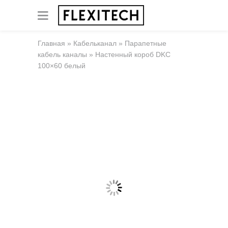
Главная
»
Кабельканал
»
Парапетные
кабель каналы
»
Настенный короб DKC
100×60 белый