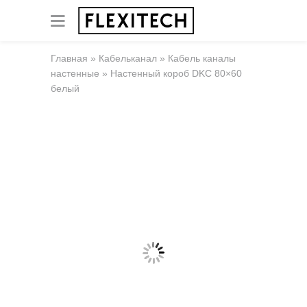
Главная
»
Кабельканал
»
Кабель каналы
настенные
»
Настенный короб DKC 80×60
белый