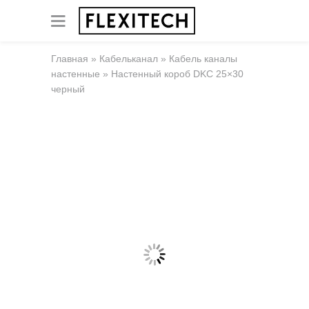
Главная
»
Кабельканал
»
Кабель каналы
настенные
»
Настенный короб DKC 25×30
черный