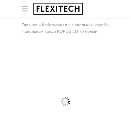
Главная
»
Кабельканал
»
Напольный короб
»
Напольный канал KOPOS LO 75 белый