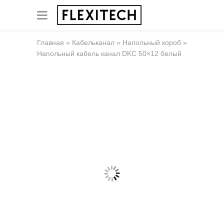
Главная
»
Кабельканал
»
Напольный короб
»
Напольный кабель канал DKC 50×12 белый