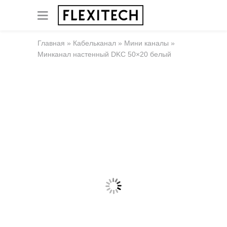
Главная
»
Кабельканал
»
Мини каналы
»
Минканал настенный DKC 50×20 белый