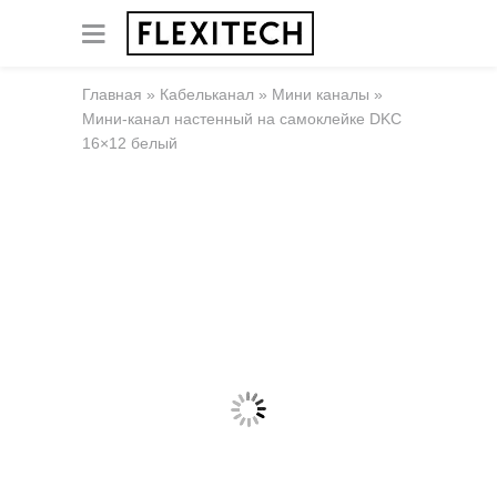
Главная
»
Кабельканал
»
Мини каналы
»
Мини-канал настенный на самоклейке DKC
16×12 белый