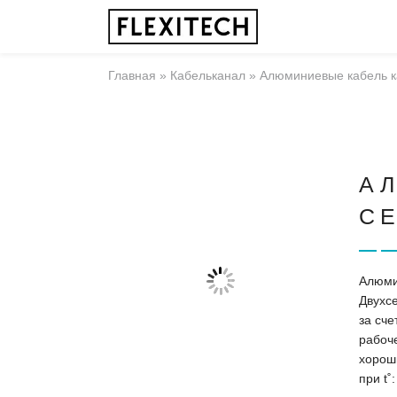
Главная
»
Кабельканал
»
Алюминиевые кабель 
А
С
Алюми
Двухс
за сче
рабоч
хорош
при t˚