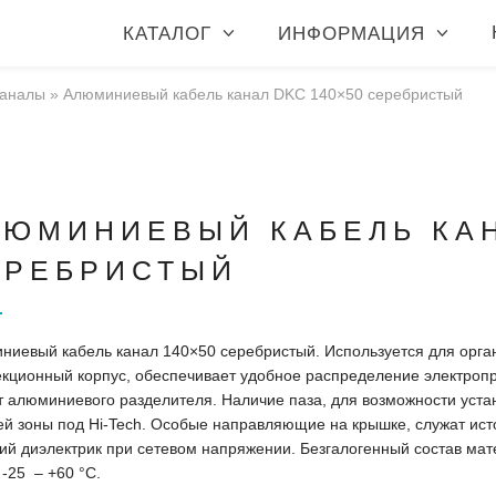
КАТАЛОГ
ИНФОРМАЦИЯ
каналы
»
Алюминиевый кабель канал DKC 140×50 серебристый
ЛЮМИНИЕВЫЙ КАБЕЛЬ КАН
ЕРЕБРИСТЫЙ
ниевый кабель канал 140×50 серебристый. Используется для орга
екционный корпус, обеспечивает удобное распределение электроп
т алюминиевого разделителя. Наличие паза, для возможности уста
ей зоны под Hi-Tech. Особые направляющие на крышке, служат ис
ий диэлектрик при сетевом напряжении. Безгалогенный состав ма
: -25 – +60 °С.