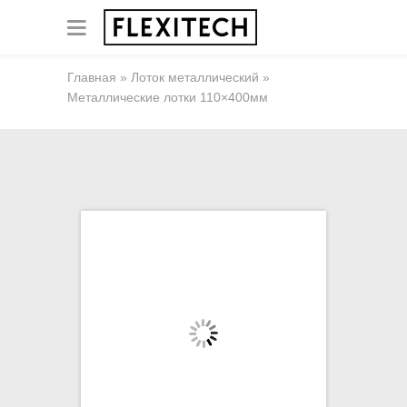
Главная
»
Лоток металлический
»
Металлические лотки 110×400мм