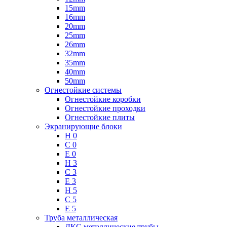
15mm
16mm
20mm
25mm
26mm
32mm
35mm
40mm
50mm
Огнестойкие системы
Огнестойкие коробки
Огнестойкие проходки
Огнестойкие плиты
Экранирующие блоки
H 0
C 0
E 0
H 3
C 3
E 3
H 5
C 5
E 5
Труба металлическая
ДКС металлические трубы